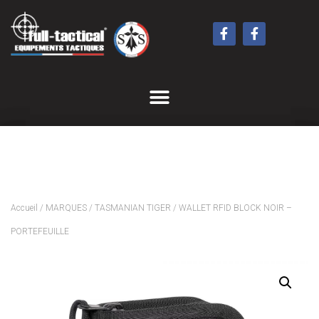
Accueil
/
MARQUES
/
TASMANIAN TIGER
/ WALLET RFID BLOCK NOIR –
PORTEFEUILLE