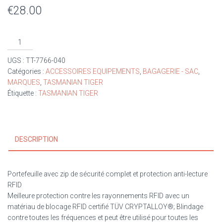
€
28.00
UGS :
TT-7766-040
Catégories :
ACCESSOIRES EQUIPEMENTS
,
BAGAGERIE - SAC
,
MARQUES
,
TASMANIAN TIGER
Étiquette :
TASMANIAN TIGER
DESCRIPTION
Portefeuille avec zip de sécurité complet et protection anti-lecture
RFID
Meilleure protection contre les rayonnements RFID avec un
matériau de blocage RFID certifié TÜV CRYPTALLOY®; Blindage
contre toutes les fréquences et peut être utilisé pour toutes les