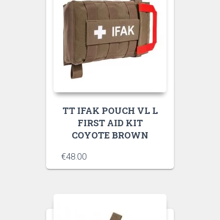
TT IFAK POUCH VL L
FIRST AID KIT
COYOTE BROWN
€
48.00