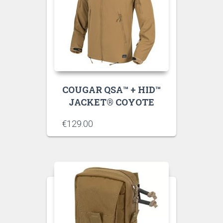
COUGAR QSA™ + HID™
JACKET® COYOTE
€
129.00