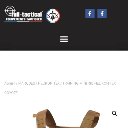
Accueil
/
MARQUES
/
HELIKON TEX
/ TRAINING MINI RIG HELIKON TEX
COYOTE