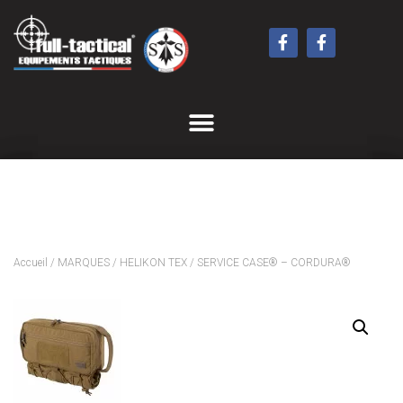
Accueil
/
MARQUES
/
HELIKON TEX
/ SERVICE CASE® – CORDURA®