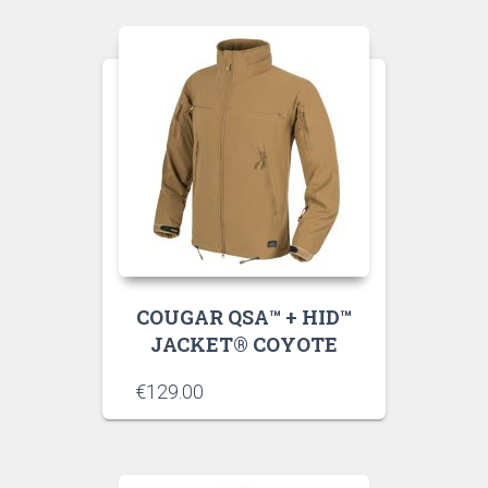
COUGAR QSA™ + HID™
JACKET® COYOTE
€
129.00