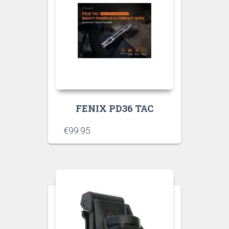
FENIX PD36 TAC
€
99.95