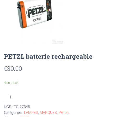
PETZL batterie rechargeable
€
30.00
4 en stock
UGS :
TO-27345
Catégories :
LAMPES
,
MARQUES
,
PETZL