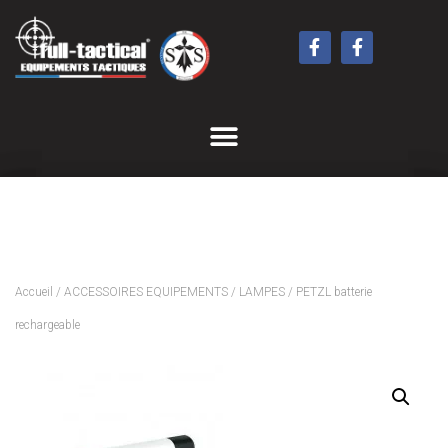
Accueil
/
ACCESSOIRES EQUIPEMENTS
/
LAMPES
/ PETZL batterie
rechargeable