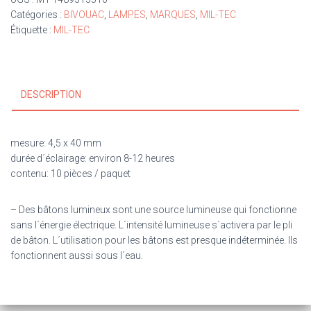
Catégories :
BIVOUAC
,
LAMPES
,
MARQUES
,
MIL-TEC
Étiquette :
MIL-TEC
DESCRIPTION
mesure: 4,5 x 40 mm
durée d´éclairage: environ 8-12 heures
contenu: 10 pièces / paquet
– Des bâtons lumineux sont une source lumineuse qui fonctionne
sans l´énergie électrique. L´intensité lumineuse s´activera par le pli
de bâton. L´utilisation pour les bâtons est presque indéterminée. Ils
fonctionnent aussi sous l´eau.