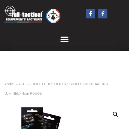
Accueil
/
ACCESSOIRES EQUIPEMENTS
/
LAMPES
/ MINI BARONS
LUMINEUX 4cm ROUGE