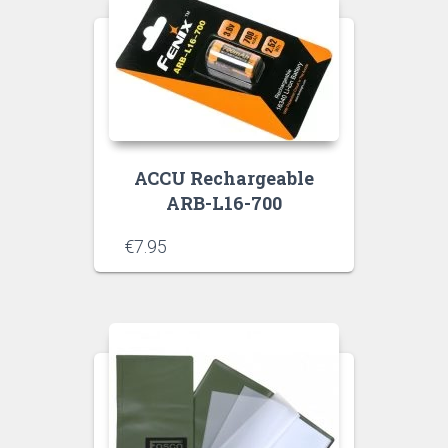
ACCU Rechargeable
ARB-L16-700
€
7.95