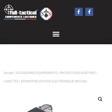
Accueil
/
ACCESSOIRES EQUIPEMENTS
/
PROTECTIONS AUDITIVES -
LUNETTES
/ EARMOR BOUCHONS ELECTRONIQUE M20 noir